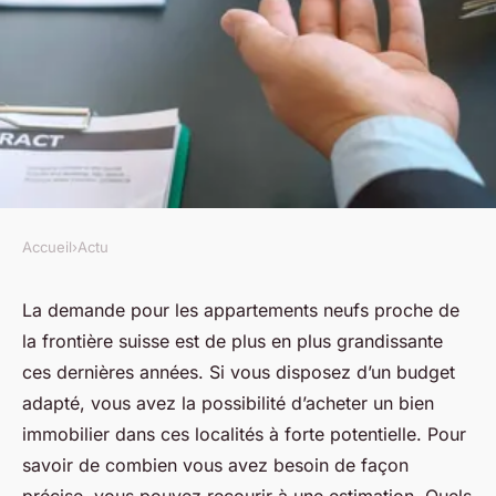
Accueil
›
Actu
ACTU
Comment estimer le prix d'un
La demande pour les appartements neufs proche de
la frontière suisse est de plus en plus grandissante
appartement neuf proche de la
ces dernières années. Si vous disposez d’un budget
frontière suisse ?
adapté, vous avez la possibilité d’acheter un bien
immobilier dans ces localités à forte potentielle. Pour
jean
•
27 février 2024
•
2 min de lecture
savoir de combien vous avez besoin de façon