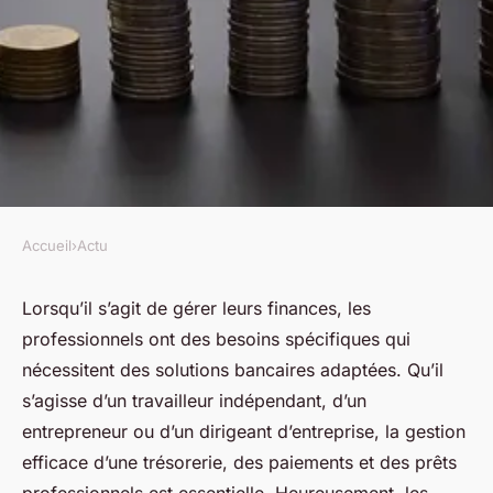
Accueil
›
Actu
ACTU
Quels sont les services
Lorsqu’il s’agit de gérer leurs finances, les
professionnels ont des besoins spécifiques qui
bancaires proposés aux
nécessitent des solutions bancaires adaptées. Qu’il
professionnels ?
s’agisse d’un travailleur indépendant, d’un
entrepreneur ou d’un dirigeant d’entreprise, la gestion
jean
•
21 septembre 2023
•
2 min de lecture
efficace d’une trésorerie, des paiements et des prêts