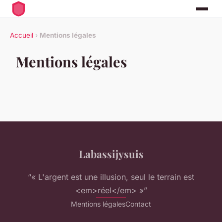
Accueil
›
Mentions légales
Mentions légales
Labassijysuis
“« L'argent est une illusion, seul le terrain est
<em>réel</em> »”
Mentions légales
Contact