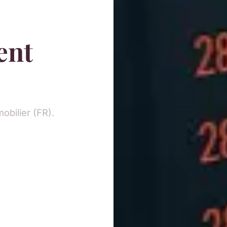
ent
obilier (FR).