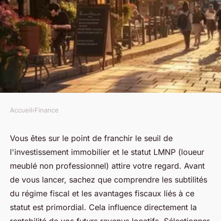
Accueil
›
Finance
FINANCE
Investissement en lmnp :
Vous êtes sur le point de franchir le seuil de
l'investissement immobilier et le statut LMNP (loueur
conseils pour bien débuter
meublé non professionnel) attire votre regard. Avant
de vous lancer, sachez que comprendre les subtilités
jean
•
19 avril 2024
•
2 min de lecture
du régime fiscal et les avantages fiscaux liés à ce
statut est primordial. Cela influence directement la