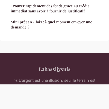
Trouver rapidement des fonds grâce au crédit
immédiat sans avoir à fournir de justificatif
Mini prêt en 4 fois : à quel moment envoyer une
demande ?
Labassijysuis
“« L'argent est une illusion, seul le terrain est
<em>réel</em> »”
Mentions légales
Contact