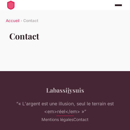
Accueil
›
Contact
Contact
Labassijysuis
“« L'argent est une illusion, seul le terrain est
<em>réel</em> »”
Mentions légales
Contact