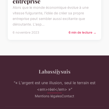
entreprise
Alors que le monde économique évolue à une
vitesse fulgurante, l'idée de créer sa propre
entreprise peut sembler aussi excitante que
déroutante. L'asp...
6 novembre 2023
6 min de lecture →
Labassijysuis
“« L'argent est une illusion, seul le terrain est
<em>réel</em> »”
Mentions légales
Contact