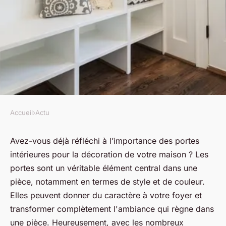
Accueil
›
Actu
ACTU
Les portes intérieures idéales :
Avez-vous déjà réfléchi à l’importance des portes
intérieures pour la décoration de votre maison ? Les
matériaux, styles et tendances
portes sont un véritable élément central dans une
pour sublimer votre espace
pièce, notamment en termes de style et de couleur.
Elles peuvent donner du caractère à votre foyer et
jean
•
7 avril 2023
•
4 min de lecture
transformer complètement l'ambiance qui règne dans
une pièce. Heureusement, avec les nombreux