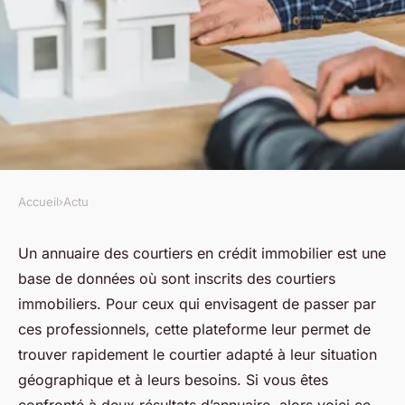
Accueil
›
Actu
ACTU
Annuaire des courtiers en
Un annuaire des courtiers en crédit immobilier est une
base de données où sont inscrits des courtiers
crédit immobilier : que faire
immobiliers. Pour ceux qui envisagent de passer par
face à deux résultats ?
ces professionnels, cette plateforme leur permet de
trouver rapidement le courtier adapté à leur situation
jean
•
29 novembre 2023
•
2 min de lecture
géographique et à leurs besoins. Si vous êtes