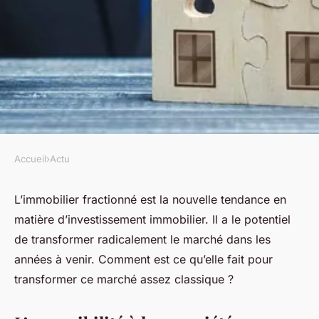
Accueil
›
Actu
ACTU
Comment l'immobilier
L’immobilier fractionné est la nouvelle tendance en
matière d’investissement immobilier. Il a le potentiel
fractionné pourrait-il
de transformer radicalement le marché dans les
transformer le marché de
années à venir. Comment est ce qu’elle fait pour
l'immobilier dans les années à
transformer ce marché assez classique ?
venir ?