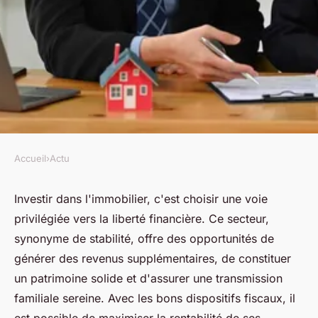
Accueil
›
Actu
ACTU
Les avantages d'être un
Investir dans l'immobilier, c'est choisir une voie
privilégiée vers la liberté financière. Ce secteur,
investisseur en immobilier
synonyme de stabilité, offre des opportunités de
générer des revenus supplémentaires, de constituer
jean
•
16 février 2024
•
2 min de lecture
un patrimoine solide et d'assurer une transmission
familiale sereine. Avec les bons dispositifs fiscaux, il