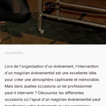
Accueil
›
Actu
ACTU
Les occasions propices à
Lors de l'organisation d'un événement, l'intervention
d'un magicien événementiel est une excellente idée
l'intervention d'un magicien
pour créer une atmosphère captivante et mémorable.
événementiel
Mais dans quelles occasions un tel professionnel
peut-il intervenir ? Découvrez les différentes
jean
•
17 juin 2023
•
3 min de lecture
occasions où l'ajout d'un magicien événementiel peut