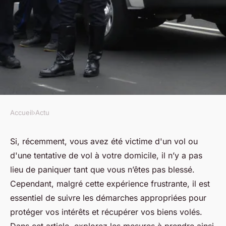
Accueil
›
Actu
ACTU
Comment agir en cas
Si, récemment, vous avez été victime d'un vol ou
d'une tentative de vol à votre domicile, il n’y a pas
d'effraction ou de vol ?
lieu de paniquer tant que vous n’êtes pas blessé.
Cependant, malgré cette expérience frustrante, il est
jean
•
8 septembre 2023
•
2 min de lecture
essentiel de suivre les démarches appropriées pour
protéger vos intérêts et récupérer vos biens volés.