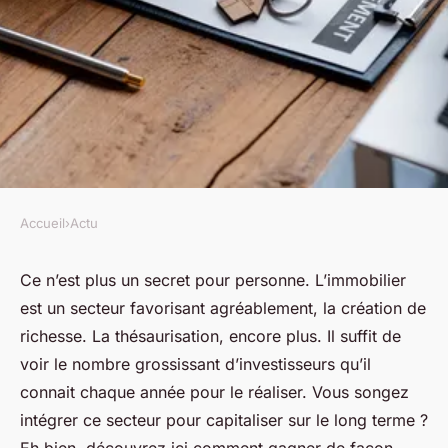
Accueil
›
Actu
ACTU
Comment obtenir un revenu
Ce n’est plus un secret pour personne. L’immobilier
est un secteur favorisant agréablement, la création de
passif grâce à l'immobilier ?
richesse. La thésaurisation, encore plus. Il suffit de
voir le nombre grossissant d’investisseurs qu’il
jean
•
4 novembre 2023
•
2 min de lecture
connait chaque année pour le réaliser. Vous songez
intégrer ce secteur pour capitaliser sur le long terme ?