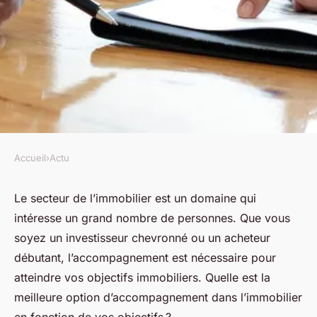
Accueil
›
Actu
ACTU
Comment identifier le
Le secteur de l’immobilier est un domaine qui
intéresse un grand nombre de personnes. Que vous
meilleur accompagnement
soyez un investisseur chevronné ou un acheteur
dans l'immobilier ?
débutant, l’accompagnement est nécessaire pour
atteindre vos objectifs immobiliers. Quelle est la
jean
•
26 janvier 2024
•
2 min de lecture
meilleure option d’accompagnement dans l’immobilier