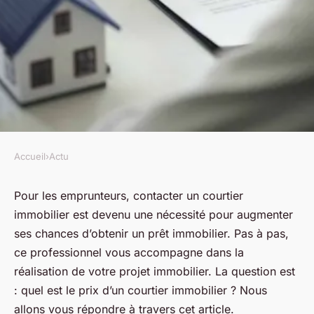
Accueil
›
Actu
ACTU
Quel est le prix d'un courtier
Pour les emprunteurs, contacter un courtier
immobilier est devenu une nécessité pour augmenter
immobilier ?
ses chances d’obtenir un prêt immobilier. Pas à pas,
ce professionnel vous accompagne dans la
jean
•
24 août 2023
•
2 min de lecture
réalisation de votre projet immobilier. La question est
: quel est le prix d’un courtier immobilier ? Nous
allons vous répondre à travers cet article.